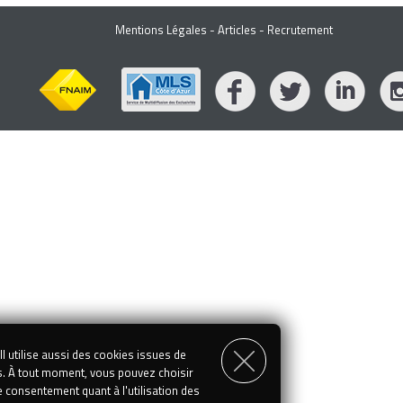
Mentions Légales
-
Articles
-
Recrutement
l utilise aussi des cookies issues de
s. À tout moment, vous pouvez choisir
e consentement quant à l'utilisation des