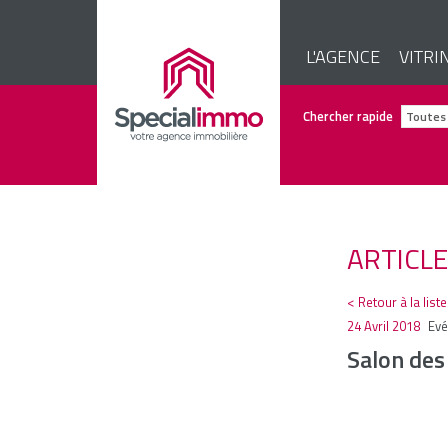
L'AGENCE
VITRI
Chercher rapide
ARTICL
< Retour à la list
24 Avril 2018
Ev
Salon des