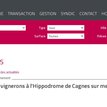
NE
TRANSACTION
GESTION
SYNDIC
CONTACT
HO
Type
Ville
Surface
Pièces
ES
e des actualités
énement
 vignerons à l'Hippodrome de Cagnes sur m