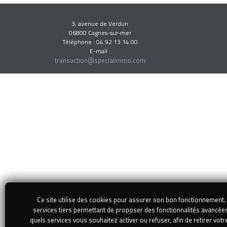
3, avenue de Verdun
06800 Cagnes-sur-mer
Téléphone : 04 92 13 14 00
E-mail :
transaction@specialimmo.com
Ce site utilise des cookies pour assurer son bon fonctionnement. I
services tiers permettant de proposer des fonctionnalités avancée
quels services vous souhaitez activer ou refuser, afin de retirer votr