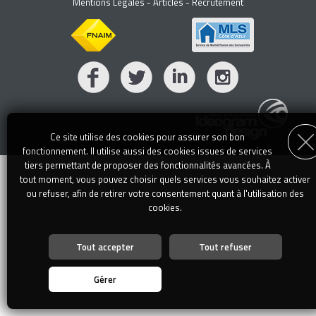
Mentions Légales
-
Articles
-
Recrutement
Ce site utilise des cookies pour assurer son bon
fonctionnement. Il utilise aussi des cookies issues de services
tiers permettant de proposer des fonctionnalités avancées. À
tout moment, vous pouvez choisir quels services vous souhaitez activer
ou refuser, afin de retirer votre consentement quant à l'utilisation des
cookies.
Tout accepter
Tout refuser
Personnalisation des services
Vous êtes libre de choisir quels services vous souhaitez activer. En
Gérer
autorisant ces services tiers, vous acceptez le dépôt et la lecture de
cookies et l'utilisation de technologies de suivi nécessaires à leur bon