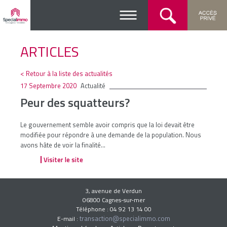
ARTICLES
< Retour à la liste des actualités
17 Septembre 2020
Actualité
Peur des squatteurs?
Le gouvernement semble avoir compris que la loi devait être
modifiée pour répondre à une demande de la population. Nous
avons hâte de voir la finalité...
Visiter le site
3, avenue de Verdun
06800 Cagnes-sur-mer
Téléphone : 04 92 13 14 00
transaction@specialimmo.com
E-mail :