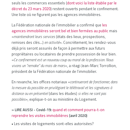
seuls les commerces essentiels (
dont voici la liste établie par le
décret du 23 mars 2020
) restent ouverts pendant le confinement.
Une liste où ne figurent pas les agences immobilières.
La Fédération nationale de l’immobilier a confirmé que
les
agences immobilières seront bel et bien fermées au public
mais
«
maintiendront leurs services
(états des lieux, prospections,
remises des clés...)
en activité
». Concrètement, les rendez-vous
déjà pris seront assurés de façon à permettre aux futurs
propriétaires ou locataires de prendre possession de leur bien.
«
Ce confinement est un nouveau coup au moral de la profession. Nous
vivons un “remake” du mois de mars
», a réagi Jean-Marc Torrollion,
président de la Fédération nationale de l’immobilier.
En revanche, les offices notariaux «
continueront de fonctionner, dans
la mesure du possible en privilégiant le télétravail et les signatures à
distance ou en présentiel
(dans les études)
si elles ne sont pas
possibles
», explique-t-on au ministère du Logement.
» LIRE AUSSI - Covid-19:
quand et comment pourra-t-on
reprendre les visites immobilières
(avril 2020)
• Les visites de logements sont-elles autorisées?