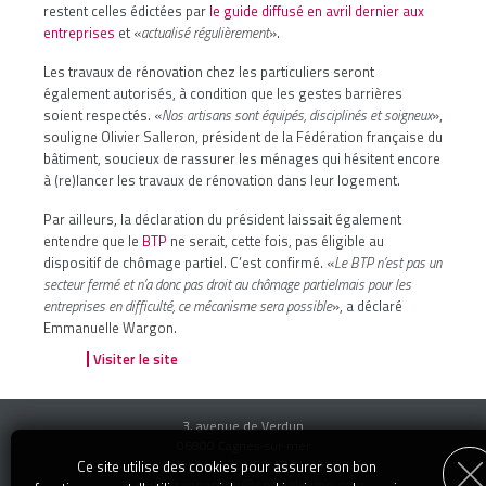
restent celles édictées par
le guide diffusé en avril dernier aux
entreprises
et «
actualisé régulièrement
».
Les travaux de rénovation chez les particuliers seront
également autorisés, à condition que les gestes barrières
soient respectés. «
Nos artisans sont équipés, disciplinés et soigneux
»,
souligne Olivier Salleron, président de la Fédération française du
bâtiment, soucieux de rassurer les ménages qui hésitent encore
à (re)lancer les travaux de rénovation dans leur logement.
Par ailleurs, la déclaration du président laissait également
entendre que le
BTP
ne serait, cette fois, pas éligible au
dispositif de chômage partiel. C’est confirmé. «
Le BTP n’est pas un
secteur fermé et n’a donc pas droit au chômage partiel
mais pour les
entreprises en difficulté, ce mécanisme sera possible
», a déclaré
Emmanuelle Wargon.
Visiter le site
3, avenue de Verdun
06800 Cagnes-sur-mer
Téléphone : 04 92 13 14 00
Ce site utilise des cookies pour assurer son bon
transaction@specialimmo.com
E-mail :