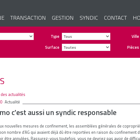
NE
TRANSACTION
GESTION
SYNDIC
CONTACT
HO
Type
Ville
Surface
Pièces
ES
e des actualités
20
Actualité
mo c'est aussi un syndic responsable
aux nouvelles mesures de confinement, les assemblées générales de copropriét
 bon nombre d’AG qui avaient déjà dû être reportées en raison du confinement 
oir être annulées. Rassurez-vous toutefois, vous ne devriez pas avoir de difficu