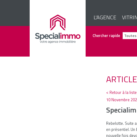
L'AGENCE
VITRI
Chercher rapide
ARTICL
< Retour à la list
10 Novembre 20
Specialim
Rebelotte. Suite 
en présentiel. Un
nouvelle fois dev