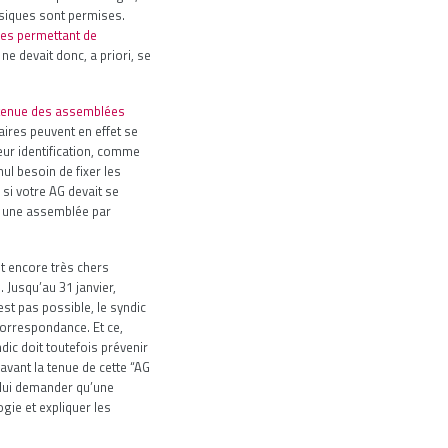
ssiques sont permises.
es permettant de
e devait donc, a priori, se
 tenue des assemblées
taires peuvent en effet se
ur identification, comme
nul besoin de fixer les
si votre AG devait se
r une assemblée par
nt encore très chers
. Jusqu’au 31 janvier,
st pas possible, le syndic
correspondance. Et ce,
dic doit toutefois prévenir
vant la tenue de cette “AG
 lui demander qu’une
gie et expliquer les