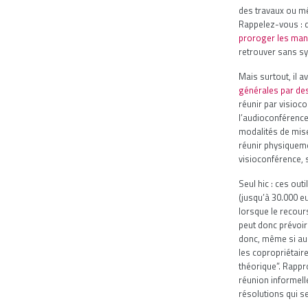
des travaux ou mê
Rappelez-vous : d
proroger les man
retrouver sans syn
Mais surtout, il 
générales par de
réunir par visioc
l’audioconférence.
modalités de mise
réunir physiqueme
visioconférence, 
Seul hic : ces out
(jusqu’à 30.000 eu
lorsque le recour
peut donc prévoir
donc, même si auc
les copropriétair
théorique”. Rappr
réunion informell
résolutions qui se