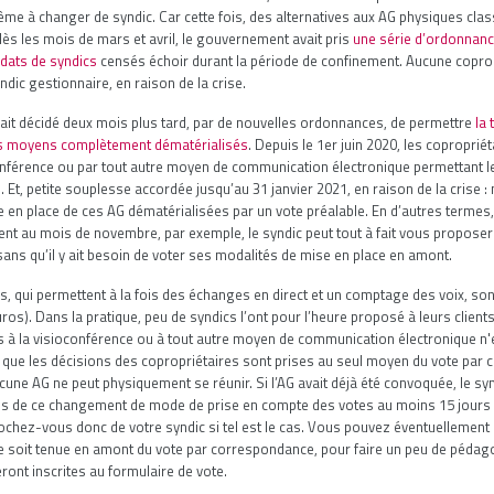
me à changer de syndic. Car cette fois, des alternatives aux AG physiques cla
ès les mois de mars et avril, le gouvernement avait pris
une série d’ordonnanc
dats de syndics
censés échoir durant la période de confinement. Aucune copro n
dic gestionnaire, en raison de la crise.
avait décidé deux mois plus tard, par de nouvelles ordonnances, de permettre
la
s moyens complètement dématérialisés
. Depuis le 1er juin 2020, les coproprié
onférence ou par tout autre moyen de communication électronique permettant le
 Et, petite souplesse accordée jusqu’au 31 janvier 2021, en raison de la crise : 
 en place de ces AG dématérialisées par un vote préalable. En d’autres termes, 
nt au mois de novembre, par exemple, le syndic peut tout à fait vous propose
sans qu’il y ait besoin de voter ses modalités de mise en place en amont.
ils, qui permettent à la fois des échanges en direct et un comptage des voix, so
ros). Dans la pratique, peu de syndics l’ont pour l’heure proposé à leurs clients
s à la visioconférence ou à tout autre moyen de communication électronique n'e
 que les décisions des copropriétaires sont prises au seul moyen du vote par 
une AG ne peut physiquement se réunir. Si l’AG avait déjà été convoquée, le syn
es de ce changement de mode de prise en compte des votes au moins 15 jours a
ochez-vous donc de votre syndic si tel est le cas. Vous pouvez éventuellement
e soit tenue en amont du vote par correspondance, pour faire un peu de pédago
ront inscrites au formulaire de vote.