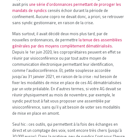
avait pris
une série d’ordonnances permettant de proroger les
mandats de syndics
censés échoir durant la période de
confinement. Aucune copro ne devait donc, a priori, se retrouver
sans syndic gestionnaire, en raison de la crise.
Mais surtout, il avait décidé deux mois plus tard, par de
nouvelles ordonnances, de permettre
la tenue des assemblées
générales par des moyens complètement dématérialisés
.
Depuis le 1er juin 2020, les copropriétaires peuvent en effet se
réunir par visioconférence ou par tout autre moyen de
communication électronique permettant leur identification,
comme l’audioconférence. Et, petite souplesse accordée
jusqu’au 31 janvier 2021, en raison de la crise : nul besoin de
fixer les modalités de mise en place de ces AG dématérialisées
par un vote préalable. En d’autres termes, si votre AG devait se
réunir physiquement au mois de novembre, par exemple, le
syndic peut tout à fait vous proposer une assemblée par
visioconférence, sans qu’il y ait besoin de voter ses modalités
de mise en place en amont.
Seul hic : ces outils, qui permettent à la fois des échanges en
direct et un comptage des voix, sont encore très chers (jusqu’à
30.000 euros). Dans la pratique, peu de syndics l’ont pour l’heure