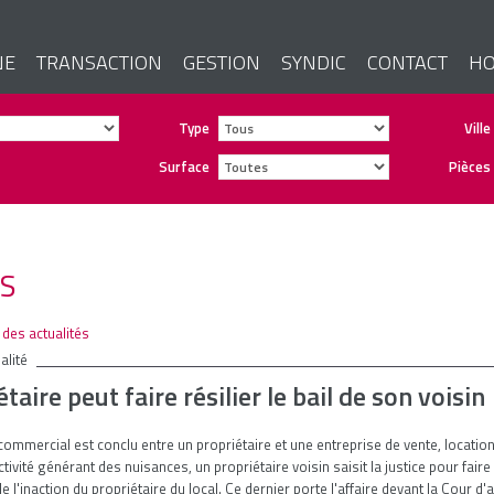
NE
TRANSACTION
GESTION
SYNDIC
CONTACT
HO
Type
Ville
Surface
Pièces
ES
e des actualités
alité
taire peut faire résilier le bail de son voisin
 commercial est conclu entre un propriétaire et une entreprise de vente, locatio
tivité générant des nuisances, un propriétaire voisin saisit la justice pour faire r
 de l'inaction du propriétaire du local. Ce dernier porte l'affaire devant la Cour d