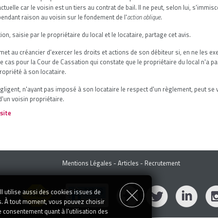
ctuelle car le voisin est un tiers au contrat de bail. Il ne peut, selon lui, s'immi
endant raison au voisin sur le fondement de l'
action oblique
.
on, saisie par le propriétaire du local et le locataire, partage cet avis.
met au créancier d'exercer les droits et actions de son débiteur si, en ne les exe
 le cas pour la Cour de Cassation qui constate que le propriétaire du local n'a pa
opriété à son locataire.
gligent, n'ayant pas imposé à son locataire le respect d'un règlement, peut se vo
 d'un voisin propriétaire.
 site
Mentions Légales
-
Articles
-
Recrutement
l utilise aussi des cookies issues de
s. À tout moment, vous pouvez choisir
e consentement quant à l'utilisation des