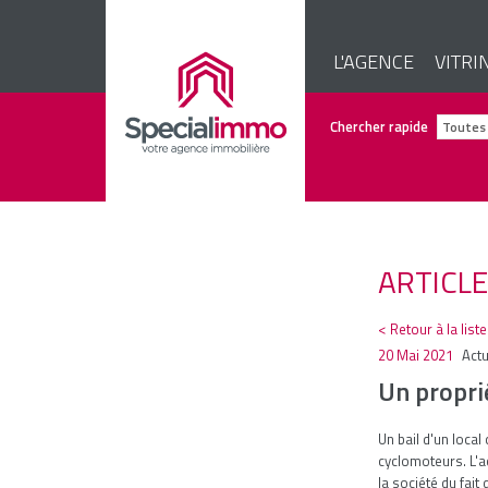
L'AGENCE
VITRI
Chercher rapide
ARTICL
< Retour à la list
20 Mai 2021
Actu
Un proprié
Un bail d'un local
cyclomoteurs. L'ac
la société du fait