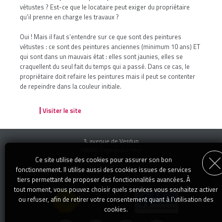
vétustes ? Est-ce que le locataire peut exiger du propriétaire
qu’il prenne en charge les travaux ?
Oui ! Mais il faut s’entendre sur ce que sont des peintures
vétustes : ce sont des peintures anciennes (minimum 10 ans) ET
qui sont dans un mauvais état : elles sont jaunies, elles se
craquellent du seul fait du temps qui a passé. Dans ce cas, le
propriétaire doit refaire les peintures mais il peut se contenter
de repeindre dans la couleur initiale.
Visiter le site
3, avenue de Verdun
06800 Cagnes-sur-mer
Téléphone : 04 92 13 14 00
Ce site utilise des cookies pour assurer son bon
transaction@specialimmo.com
E-mail :
fonctionnement. Il utilise aussi des cookies issues de services
Mentions Légales
-
Articles
-
Recrutement
tiers permettant de proposer des fonctionnalités avancées. À
tout moment, vous pouvez choisir quels services vous souhaitez activer
ou refuser, afin de retirer votre consentement quant à l'utilisation des
cookies.