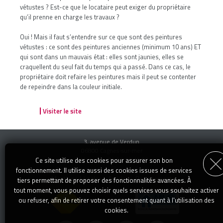
vétustes ? Est-ce que le locataire peut exiger du propriétaire
qu’il prenne en charge les travaux ?
Oui ! Mais il faut s’entendre sur ce que sont des peintures
vétustes : ce sont des peintures anciennes (minimum 10 ans) ET
qui sont dans un mauvais état : elles sont jaunies, elles se
craquellent du seul fait du temps qui a passé. Dans ce cas, le
propriétaire doit refaire les peintures mais il peut se contenter
de repeindre dans la couleur initiale.
Visiter le site
3, avenue de Verdun
06800 Cagnes-sur-mer
Téléphone : 04 92 13 14 00
Ce site utilise des cookies pour assurer son bon
transaction@specialimmo.com
E-mail :
fonctionnement. Il utilise aussi des cookies issues de services
Mentions Légales
-
Articles
-
Recrutement
tiers permettant de proposer des fonctionnalités avancées. À
tout moment, vous pouvez choisir quels services vous souhaitez activer
ou refuser, afin de retirer votre consentement quant à l'utilisation des
cookies.