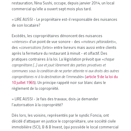
restauration, Nina Sushi, occupe, depuis janvier 2014, un local
commercial qu’elle a ouvert sept mois plus tard.
» LIRE AUSSI -
Le propriétaire est-il responsable des nuisances
de son locataire?
Excédés, les copropriétaires dénoncent des nuisances
«
intenses
» d’un point de vue sonore - des «
moteurs pétaradants
»,
des «
conversations fortes
» entre livreurs mais aussi entre clients
après la fermeture du restaurant à minuit - et olfactif. Des
pratiques contraires à la loi. La législation prévoit que «
chaque
copropriétaire [...] use et jouit librement des parties privatives et
communes sous la condition de ne porter atteinte ni aux droits des autres
copropriétaires ni à la destination de l’immeuble
» (
article 9 de la loi du
10 juillet 1965
). Un principe rappelé noir sur blanc dans le
règlement de la copropriété.
» LIRE AUSSI -
Je fais des travaux, dois-je demander
l’autorisation à la copropriété?
Dès lors, les voisins, représentés par le syndic Foncia, ont
décidé d’attaquer en justice le copropriétaire, une société civile
immobilière (SCI), B & B Invest, (qui possède le local commercial