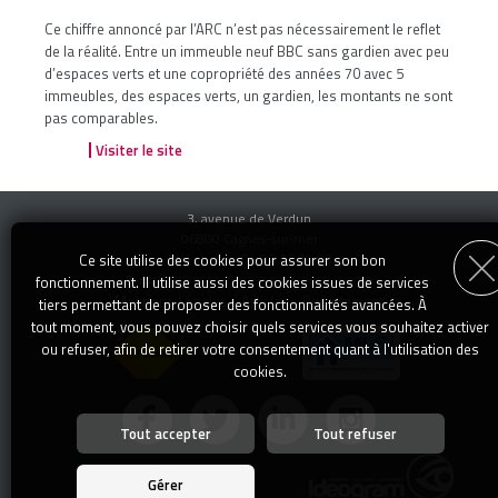
Ce chiffre annoncé par l’ARC n’est pas nécessairement le reflet
de la réalité. Entre un immeuble neuf BBC sans gardien avec peu
d’espaces verts et une copropriété des années 70 avec 5
immeubles, des espaces verts, un gardien, les montants ne sont
pas comparables.
Visiter le site
3, avenue de Verdun
06800 Cagnes-sur-mer
Téléphone : 04 92 13 14 00
Ce site utilise des cookies pour assurer son bon
transaction@specialimmo.com
E-mail :
fonctionnement. Il utilise aussi des cookies issues de services
Mentions Légales
-
Articles
-
Recrutement
tiers permettant de proposer des fonctionnalités avancées. À
tout moment, vous pouvez choisir quels services vous souhaitez activer
ou refuser, afin de retirer votre consentement quant à l'utilisation des
cookies.
Tout accepter
Tout refuser
Personnalisation des services
Vous êtes libre de choisir quels services vous souhaitez activer. En
Gérer