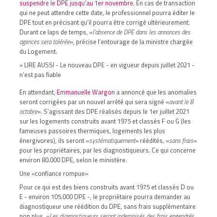
suspendre le DPE jusqu’au 1er novembre
. En cas de transaction
qui ne peut attendre cette date, le professionnel pourra éditer le
DPE tout en précisant qu’il pourra être corrigé ultérieurement.
Durant ce laps de temps, «
l’absence de DPE dans les annonces des
agences sera tolérée
», précise l’entourage de la ministre chargée
du Logement.
» LIRE AUSSI -
Le nouveau DPE - en vigueur depuis juillet 2021 -
n’est pas fiable
En attendant,
Emmanuelle Wargon
a annoncé que les anomalies
seront corrigées par un nouvel arrêté qui sera signé «
avant le 8
octobre
». S’agissant des DPE réalisés depuis le 1er juillet 2021
sur les logements construits avant 1975 et classés F ou G (les
fameuses passoires thermiques, logements les plus
énergivores), ils seront «
systématiquement
» réédités, «
sans frais
»
pour les propriétaires, par les diagnostiqueurs. Ce qui concerne
environ 80.000 DPE, selon le ministère.
Une «confiance rompue»
Pour ce qui est des biens construits avant 1975 et classés D ou
E - environ 105.000 DPE -, le propriétaire pourra demander au
diagnostiqueur une réédition du DPE, sans frais supplémentaire
non plus. «
Les diagnostiqueurs seront indemnisés des frais engendrés