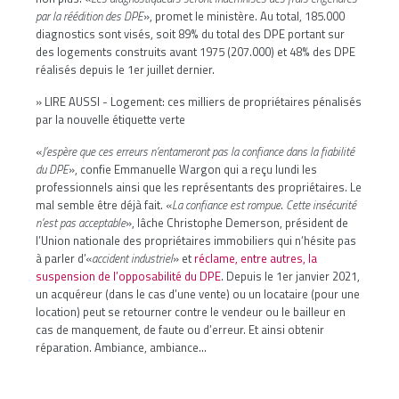
par la réédition des DPE
», promet le ministère. Au total, 185.000
diagnostics sont visés, soit 89% du total des DPE portant sur
des logements construits avant 1975 (207.000) et 48% des DPE
réalisés depuis le 1er juillet dernier.
» LIRE AUSSI -
Logement: ces milliers de propriétaires pénalisés
par la nouvelle étiquette verte
«
J’espère que ces erreurs n’entameront pas la confiance dans la fiabilité
du DPE
», confie Emmanuelle Wargon qui a reçu lundi les
professionnels ainsi que les représentants des propriétaires. Le
mal semble être déjà fait. «
La confiance est rompue
.
Cette insécurité
n’est pas acceptable
», lâche Christophe Demerson, président de
l’Union nationale des propriétaires immobiliers qui n’hésite pas
à parler d’«
accident industriel
» et
réclame, entre autres, la
suspension de l’opposabilité du DPE
. Depuis le 1er janvier 2021,
un acquéreur (dans le cas d’une vente) ou un locataire (pour une
location) peut se retourner contre le vendeur ou le bailleur en
cas de manquement, de faute ou d’erreur. Et ainsi obtenir
réparation. Ambiance, ambiance...