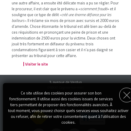
une autre affaire, a ensuite été délicate mais a pu se régler. Pour
le procureur, il est clair que le prévenu a «
sciemment fraudé
» et il
souligne que ce type de délit
«créé une énorme défiance pour les
bailleurs».
Il réclame six mois de prison avec sursis et 2000 euros
d’amende. Chose étonnante: le tribunal est allé bien au-delà de
ces réquisitions en prononçant une peine de prison et une
indemnisation de 2500 euros pour la victime. Deux choses ont
joué très fortement en défaveur du prévenu: trois
condamnations figuraient à son casier et il n’a pas daigné se
présenter au tribunal pour cette affaire.
Visiter le site
3, avenue de Verdun
06800 Cagnes-sur-mer
Téléphone : 04 92 13 14 00
Ce site utilise des cookies pour assurer son bon
transaction@specialimmo.com
E-mail :
fonctionnement. Il utilise aussi des cookies issues de services
Mentions Légales
-
Articles
-
Recrutement
tiers permettant de proposer des fonctionnalités avancées. À
tout moment, vous pouvez choisir quels services vous souhaitez activer
ou refuser, afin de retirer votre consentement quant à l'utilisation des
cookies.