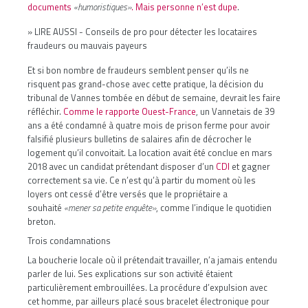
documents
«humoristiques»
. Mais personne n’est dupe
.
» LIRE AUSSI -
Conseils de pro pour détecter les locataires
fraudeurs ou mauvais payeurs
Et si bon nombre de fraudeurs semblent penser qu’ils ne
risquent pas grand-chose avec cette pratique, la décision du
tribunal de Vannes tombée en début de semaine, devrait les faire
réfléchir.
Comme le rapporte Ouest-France
, un Vannetais de 39
ans a été condamné à quatre mois de prison ferme pour avoir
falsifié plusieurs bulletins de salaires afin de décrocher le
logement qu’il convoitait. La location avait été conclue en mars
2018 avec un candidat prétendant disposer d’un
CDI
et gagner
correctement sa vie. Ce n’est qu’à partir du moment où les
loyers ont cessé d’être versés que le propriétaire a
souhaité
«mener sa petite enquête»
, comme l’indique le quotidien
breton.
Trois condamnations
La boucherie locale où il prétendait travailler, n’a jamais entendu
parler de lui. Ses explications sur son activité étaient
particulièrement embrouillées. La procédure d’expulsion avec
cet homme, par ailleurs placé sous bracelet électronique pour