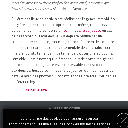
mais d’un avenant ou d’un additif au document initial, à condition que
toutes les parties y consentent
», précise l’avocate.
Si l’état des lieux de sortie a été réalisé par l’agence immobilière
qui gère le bien ou par le propriétaire lui-même, il est possible
de demander l’intervention d’un
commissaire de justice
en cas
de désaccord. Si l’état des lieux a déjà été réalisé par un
commissaire de justice, impartial, le propriétaire ou le locataire
peut saisir la commission départementale de conciliation qui
intervient gratuitement afin de tenter de trouver une solution à
l’amiable. Il est à noter qu’un état des lieux de sortie rédigé par
un commissaire de justice est incontestable et sera opposable
aux deux parties. Le commissaire de justice fournit un descriptif
détaillé avec des photos qui constituent des preuves irréfutables
de l’état du logement.
Visiter le site
3, avenue de Verdun
06800 Cagnes-sur-mer
Téléphone : 04 92 13 14 00
Ce site utilise des cookies pour assurer son bon
transaction@specialimmo.com
E-mail :
fonctionnement. Il utilise aussi des cookies issues de services