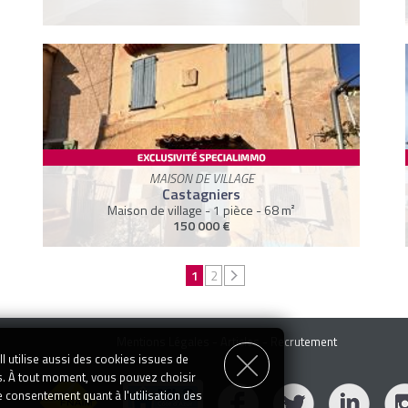
MAISON DE VILLAGE
Castagniers
Maison de village - 1 pièce - 68 m²
150 000 €
1
2
Mentions Légales
-
Articles
-
Recrutement
l utilise aussi des cookies issues de
s. À tout moment, vous pouvez choisir
e consentement quant à l'utilisation des