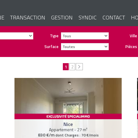
NE
TRANSACTION
GESTION
SYNDIC
CONTACT
HO
Type
Ville
Surface
Pièces
1
2
Nice
Appartement - 27 m²
830 €/m
dont Charges : 70 €/mois