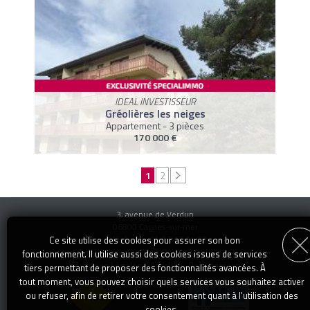
IDEAL INVESTISSEUR
Gréolières les neiges
Appartement - 3 pièces
170 000 €
1
2
3, avenue de Verdun
06800 Cagnes-sur-mer
Téléphone : 04 92 13 14 00
Ce site utilise des cookies pour assurer son bon
transaction@specialimmo.com
E-mail :
fonctionnement. Il utilise aussi des cookies issues de services
Mentions Légales
-
Articles
-
Recrutement
tiers permettant de proposer des fonctionnalités avancées. À
tout moment, vous pouvez choisir quels services vous souhaitez activer
ou refuser, afin de retirer votre consentement quant à l'utilisation des
cookies.