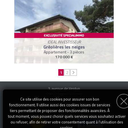
IDEAL INVESTISSEUR
Gréolières les neiges
Appartement - 3 pièces
170 000 €
1
2
3, avenue de Verdun
06800 Cagnes-sur-mer
Téléphone : 04 92 13 14 00
Ce site utilise des cookies pour assurer son bon
transaction@specialimmo.com
E-mail :
fonctionnement. Il utilise aussi des cookies issues de services
Mentions Légales
-
Articles
-
Recrutement
tiers permettant de proposer des fonctionnalités avancées. À
tout moment, vous pouvez choisir quels services vous souhaitez activer
ou refuser, afin de retirer votre consentement quant à l'utilisation des
cookies.