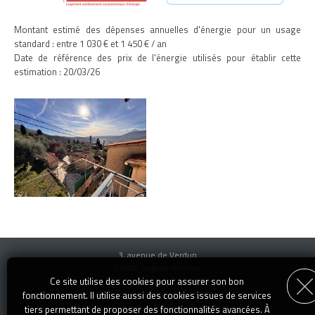
Montant estimé des dépenses annuelles d'énergie pour un usage
standard : entre 1 030 € et 1 450 € / an
Date de référence des prix de l'énergie utilisés pour établir cette
estimation : 20/03/26
3, avenue de Verdun
06800 Cagnes-sur-mer
Téléphone : 04 92 13 14 00
Ce site utilise des cookies pour assurer son bon
transaction@specialimmo.com
E-mail :
fonctionnement. Il utilise aussi des cookies issues de services
Mentions Légales
-
Articles
-
Recrutement
tiers permettant de proposer des fonctionnalités avancées. À