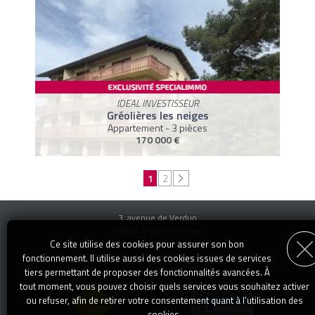
IDEAL INVESTISSEUR
Gréolières les neiges
Appartement - 3 pièces
170 000 €
1
2
3, avenue de Verdun
06800 Cagnes-sur-mer
Téléphone : 04 92 13 14 00
Ce site utilise des cookies pour assurer son bon
transaction@specialimmo.com
E-mail :
fonctionnement. Il utilise aussi des cookies issues de services
Mentions Légales
-
Articles
-
Recrutement
tiers permettant de proposer des fonctionnalités avancées. À
tout moment, vous pouvez choisir quels services vous souhaitez activer
ou refuser, afin de retirer votre consentement quant à l'utilisation des
cookies.