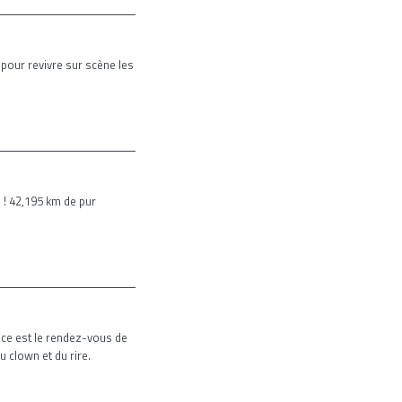
our revivre sur scène les
 ! 42,195 km de pur
nce est le rendez-vous de
u clown et du rire.