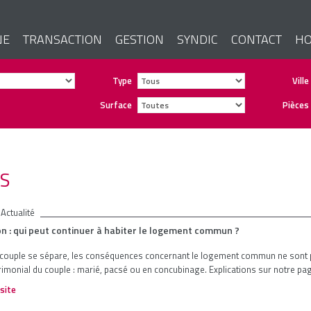
NE
TRANSACTION
GESTION
SYNDIC
CONTACT
HO
Type
Ville
Surface
Pièces
ES
Actualité
n : qui peut continuer à habiter le logement commun ?
 couple se sépare, les conséquences concernant le logement commun ne sont 
rimonial du couple : marié, pacsé ou en concubinage. Explications sur notre p
 site