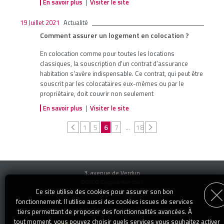
En savoir plus
|
Visiter le site
19 Juillet 2021
Actualité
Comment assurer un logement en colocation ?
En colocation comme pour toutes les locations
classiques, la souscription d'un contrat d’assurance
habitation s'avère indispensable. Ce contrat, qui peut être
souscrit par les colocataires eux-mêmes ou par le
propriétaire, doit couvrir non seulement
En savoir plus
|
Visiter le site
1
5
6
7
18
...
3, avenue de Verdun
06800 Cagnes-sur-mer
Téléphone : 04 92 13 14 00
Ce site utilise des cookies pour assurer son bon
transaction@specialimmo.com
E-mail :
fonctionnement. Il utilise aussi des cookies issues de services
Mentions Légales
-
Articles
-
Recrutement
tiers permettant de proposer des fonctionnalités avancées. À
tout moment, vous pouvez choisir quels services vous souhaitez activer